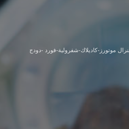
نرال موتورز-كاديلاك-شفرولية-فورد -دودج