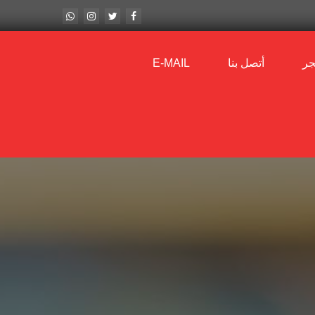
جر
أتصل بنا
E-MAIL